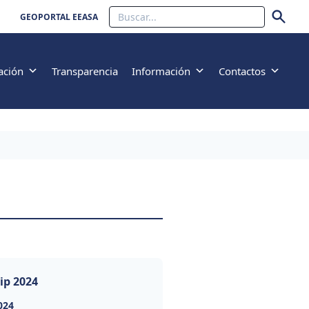
Buscar
GEOPORTAL EEASA
ación
Transparencia
Información
Contactos
ip 2024
024