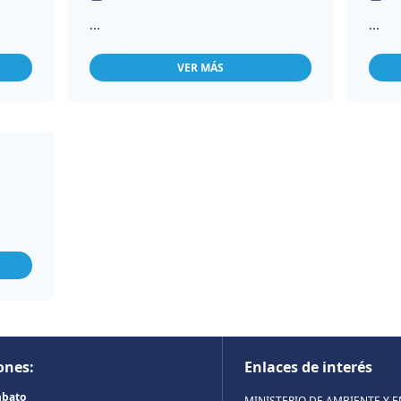
...
...
VER MÁS
ones:
Enlaces de interés
mbato
MINISTERIO DE AMBIENTE Y 