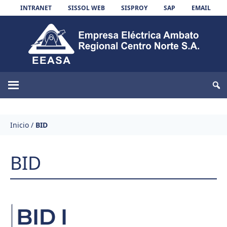
Skip to content
INTRANET
SISSOL WEB
SISPROY
SAP
EMAIL
EEASA
Inicio
/
BID
BID