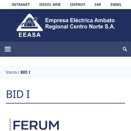
Skip to content
INTRANET
SISSOL WEB
SISPROY
SAP
EMAIL
EEASA
Inicio
/
BID I
BID I