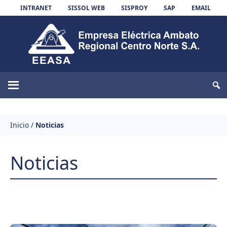
Skip to content
INTRANET
SISSOL WEB
SISPROY
SAP
EMAIL
EEASA
Inicio
/
Noticias
Noticias