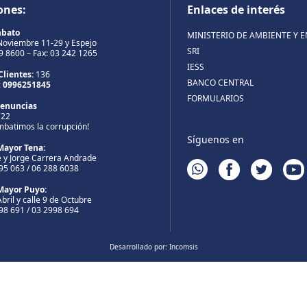
ones:
Enlaces de interés
mbato
MINISTERIO DE AMBIENTE Y 
Noviembre 11-29 y Espejo
SRI
99 8600 – Fax: 03 242 1265
IESS
Clientes:
136
BANCO CENTRAL
:
0996251845
FORMULARIOS
Denuncias
722
mbatimos la corrupción!
Síguenos en
Mayor Tena:
 y Jorge Carrera Andrade
WHATSAPP
FACEBOOK
TWITTER
YOUT
895 063 / 06 288 6038
Mayor Puyo:
bril y calle 9 de Octubre
998 691 / 03 2998 694
Desarrollado por:
Incomsis