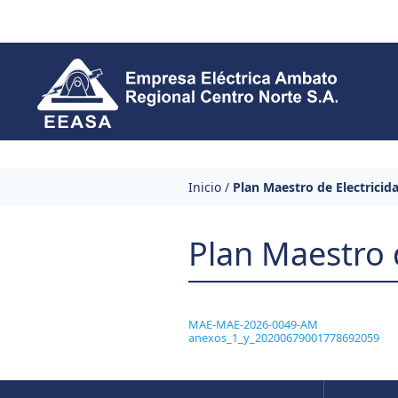
Skip to content
Inicio
/
Plan Maestro de Electricid
Plan Maestro 
MAE-MAE-2026-0049-AM
anexos_1_y_20200679001778692059