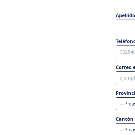
Apellid
Teléfon
Correo 
P