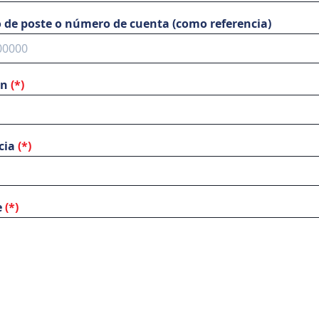
de poste o número de cuenta (como referencia)
ón
(*)
cia
(*)
e
(*)