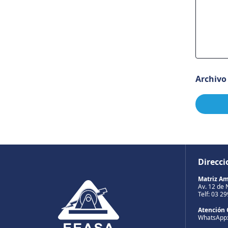
Archivo
Direcci
Matriz A
Av. 12 de 
Telf: 03 2
Atención 
WhatsApp