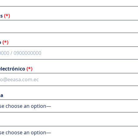
os
(*)
o
(*)
electrónico
(*)
rovinci
Cantó