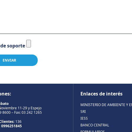
 de soporte
ones:
Enlaces de interés
mbato
MINISTERIO DE AMBIENTE Y 
Noviembre 11-29 y Espejo
SRI
99 8600 – Fax: 03 242 1265
IESS
Clientes:
136
BANCO CENTRAL
:
0996251845
FORMULARIOS