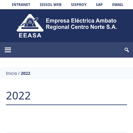
Skip to content
INTRANET
SISSOL WEB
SISPROY
SAP
EMAIL
EEASA
Inicio
/
2022
2022