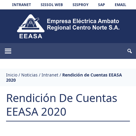
Skip to content
INTRANET
SISSOL WEB
SISPROY
SAP
EMAIL
EEASA
Inicio
/
Noticias
/
Intranet
/
Rendición de Cuentas EEASA
2020
Rendición De Cuentas
EEASA 2020