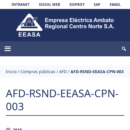
Skip to content
INTRANET
SISSOL WEB
SISPROY
SAP
EMAIL
EEASA
Inicio
/
Compras públicas
/
AFD
/
AFD-RSND-EEASA-CPN-003
AFD-RSND-EEASA-CPN-
003
2015