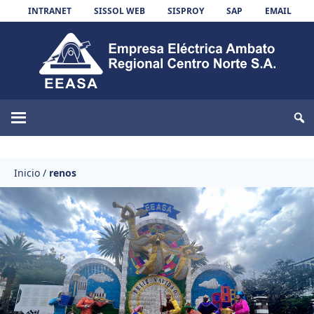
Skip to content
INTRANET
SISSOL WEB
SISPROY
SAP
EMAIL
EEASA
Inicio
/
renos