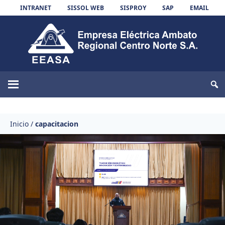
Skip to content
INTRANET
SISSOL WEB
SISPROY
SAP
EMAIL
EEASA
Inicio
/
capacitacion