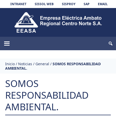
Skip to content
INTRANET
SISSOL WEB
SISPROY
SAP
EMAIL
EEASA
Inicio
/
Noticias
/
General
/
SOMOS RESPONSABILIDAD
AMBIENTAL.
SOMOS
RESPONSABILIDAD
AMBIENTAL.