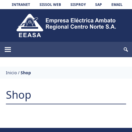
Skip to content
INTRANET
SISSOL WEB
SISPROY
SAP
EMAIL
EEASA
Inicio
/
Shop
Shop