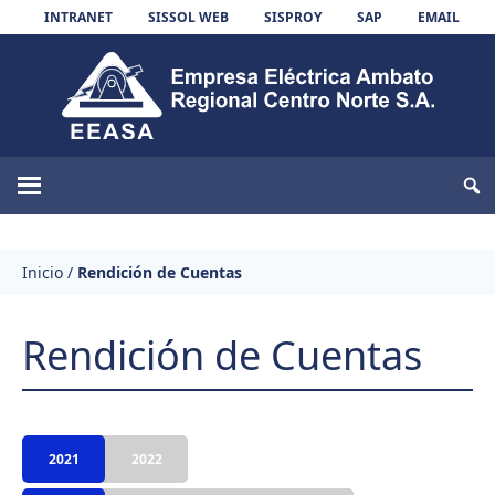
Skip to content
INTRANET
SISSOL WEB
SISPROY
SAP
EMAIL
EEASA
Inicio
/
Rendición de Cuentas
Rendición de Cuentas
2021
2022