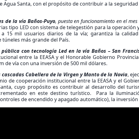
e Agua Santa, con el propósito de contribuir a la segurida
es de la vía Baños-Puyo
, puesta en funcionamiento en el mes
rias tipo LED con sistema de telegestión para la operación
a 15 mil usuarios diarios de la vía; garantiza la calida
e túneles más grande del País.
pública con tecnología Led en la vía Baños – San Franci
tucional entre la EEASA y el Honorable Gobierno Provincia
km de vía con una inversión de 500 mil dólares.
 cascadas Cabellera de la Virgen y Manto de la Novia
, ej
enio de cooperación institucional entre la EEASA y el Gob
nta, cuyo propósito es contribuir al desarrollo del turi
rementado en este destino turístico. Para la iluminaci
controles de encendido y apagado automático), la inversión