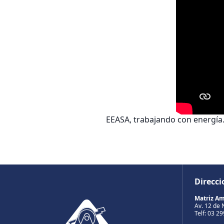
EEASA, trabajando con energí
Direcci
Matriz A
Av. 12 de 
Telf: 03 2