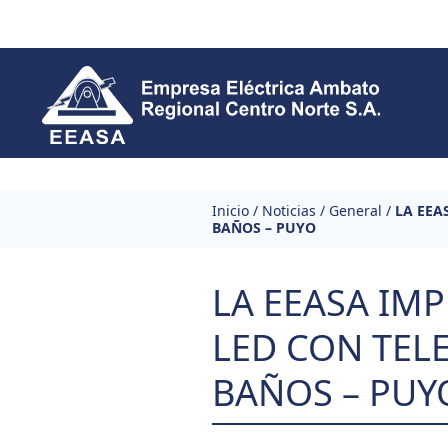
Skip to content
Inicio
/
Noticias
/
General
/
LA EEA
BAÑOS – PUYO
LA EEASA IM
LED CON TELE
BAÑOS – PUY