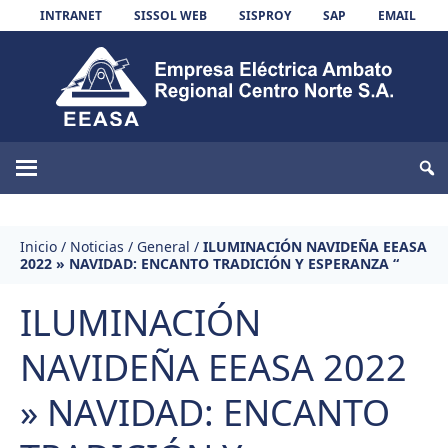
Skip to content
INTRANET
SISSOL WEB
SISPROY
SAP
EMAIL
EEASA
Inicio
/
Noticias
/
General
/
ILUMINACIÓN NAVIDEÑA EEASA
2022 » NAVIDAD: ENCANTO TRADICIÓN Y ESPERANZA “
ILUMINACIÓN
NAVIDEÑA EEASA 2022
» NAVIDAD: ENCANTO