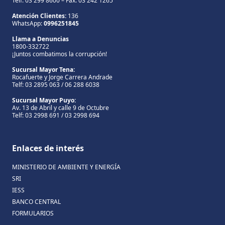
Telf: 03 299 8600 – Fax: 03 242 1265
Atención Clientes:
136
WhatsApp:
0996251845
Llama a Denuncias
1800-332722
¡Juntos combatimos la corrupción!
Sucursal Mayor Tena:
Rocafuerte y Jorge Carrera Andrade
Telf: 03 2895 063 / 06 288 6038
Sucursal Mayor Puyo:
Av. 13 de Abril y calle 9 de Octubre
Telf: 03 2998 691 / 03 2998 694
Enlaces de interés
MINISTERIO DE AMBIENTE Y ENERGÍA
SRI
IESS
BANCO CENTRAL
FORMULARIOS