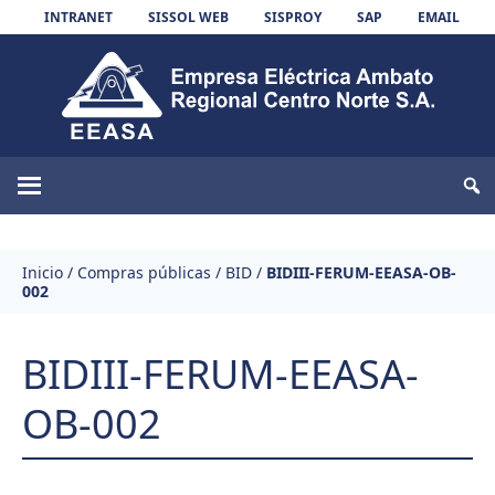
Skip to content
INTRANET
SISSOL WEB
SISPROY
SAP
EMAIL
EEASA
Inicio
/
Compras públicas
/
BID
/
BIDIII-FERUM-EEASA-OB-
002
BIDIII-FERUM-EEASA-
OB-002