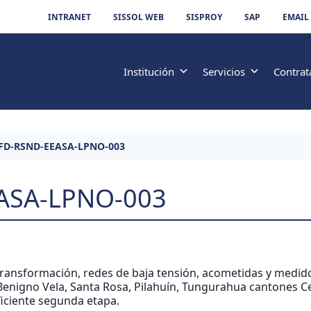
INTRANET
SISSOL WEB
SISPROY
SAP
EMAIL
Institución
Servicios
Contrat
FD-RSND-EEASA-LPNO-003
ASA-LPNO-003
transformación, redes de baja tensión, acometidas y medi
enigno Vela, Santa Rosa, Pilahuín, Tungurahua cantones Ce
iciente segunda etapa.