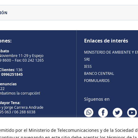
CIÓN
ones:
Enlaces de interés
mbato
MINISTERIO DE AMBIENTE Y 
Noviembre 11-29 y Espejo
SRI
99 8600 – Fax: 03 242 1265
IESS
Clientes:
136
BANCO CENTRAL
:
0996251845
FORMULARIOS
Denuncias
722
mbatimos la corrupción!
Síguenos en
Mayor Tena:
 y Jorge Carrera Andrade
WHATSAPP
FACEBOOK
TWITTER
YOUT
895 063 / 06 288 6038
Mayor Puyo:
bril y calle 9 de Octubre
emitido por el Ministerio de Telecomunicaciones y de la Sociedad
998 691 / 03 2998 694
a continuar navegando en este sitio debe aceptar los términos de l