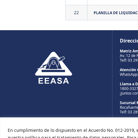
22
PLANILLA DE LIQUIDA
Direcci
Matriz A
Av. 12 de 
Telf: 03 2
Atención 
WhatsApp
Llama a 
1800-332
¡Juntos co
Sucursal 
Rocafuerte
Telf: 03 2
Sucursal 
Av. 13 de A
En cumplimiento de lo dispuesto en el Acuerdo No. 012-2019, 
Telf: 03 2
nuestra política para el tratamiento de datos personales. Par