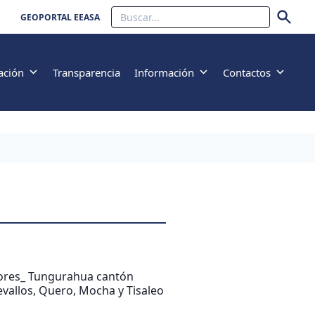
Buscar
GEOPORTAL EEASA
ación
Transparencia
Información
Contactos
dores_ Tungurahua cantón
vallos, Quero, Mocha y Tisaleo