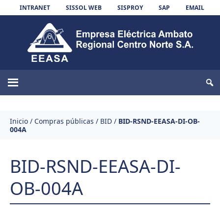
Skip to content
INTRANET
SISSOL WEB
SISPROY
SAP
EMAIL
EEASA
Inicio
/
Compras públicas
/
BID
/
BID-RSND-EEASA-DI-OB-
004A
BID-RSND-EEASA-DI-
OB-004A