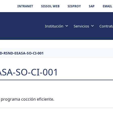
INTRANET
SISSOL WEB
SISPROY
SAP
EMAIL
Institución
Servicios
Contrat
ID-RSND-EEASA-SO-CI-001
SA-SO-CI-001
l programa cocción eficiente.