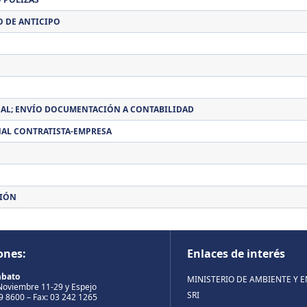
O DE ANTICIPO
AL; ENVÍO DOCUMENTACIÓN A CONTABILIDAD
NAL CONTRATISTA-EMPRESA
CIÓN
ones:
Enlaces de interés
mbato
MINISTERIO DE AMBIENTE Y 
Noviembre 11-29 y Espejo
SRI
99 8600 – Fax: 03 242 1265