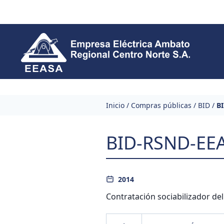
Skip to content
Inicio
/
Compras públicas
/
BID
/
B
BID-RSND-EEA
2014
Contratación sociabilizador de