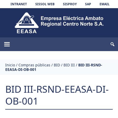
Skip to content
INTRANET
SISSOL WEB
SISPROY
SAP
EMAIL
EEASA
Inicio
/
Compras públicas
/
BID
/
BID III
/
BID III-RSND-
EEASA-DI-OB-001
BID III-RSND-EEASA-DI-
OB-001