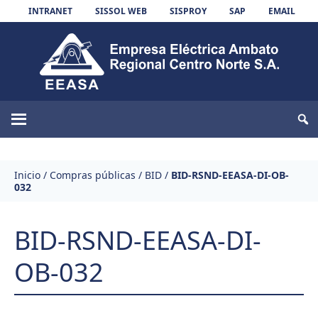
Skip to content
INTRANET
SISSOL WEB
SISPROY
SAP
EMAIL
EEASA
Inicio
/
Compras públicas
/
BID
/
BID-RSND-EEASA-DI-OB-
032
BID-RSND-EEASA-DI-
OB-032