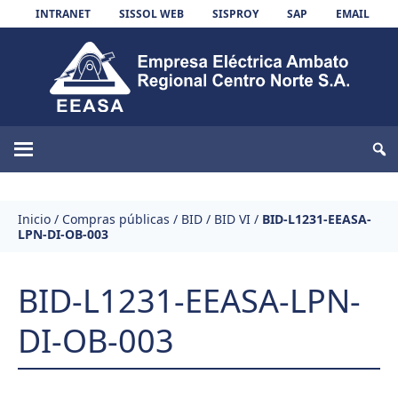
Skip to content
INTRANET
SISSOL WEB
SISPROY
SAP
EMAIL
EEASA
Inicio
/
Compras públicas
/
BID
/
BID VI
/
BID-L1231-EEASA-
LPN-DI-OB-003
BID-L1231-EEASA-LPN-
DI-OB-003