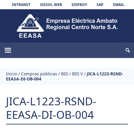
Skip to content
INTRANET
SISSOL WEB
SISPROY
SAP
EMAIL
EEASA
Inicio
/
Compras públicas
/
BID
/
BID V
/
JICA-L1223-RSND-
EEASA-DI-OB-004
JICA-L1223-RSND-
EEASA-DI-OB-004