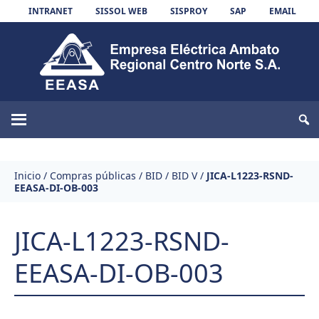
Skip to content
INTRANET
SISSOL WEB
SISPROY
SAP
EMAIL
EEASA
Inicio
/
Compras públicas
/
BID
/
BID V
/
JICA-L1223-RSND-
EEASA-DI-OB-003
JICA-L1223-RSND-
EEASA-DI-OB-003