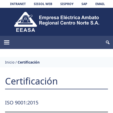
Skip to content
INTRANET
SISSOL WEB
SISPROY
SAP
EMAIL
EEASA
Inicio
/
Certificación
Certificación
ISO 9001:2015