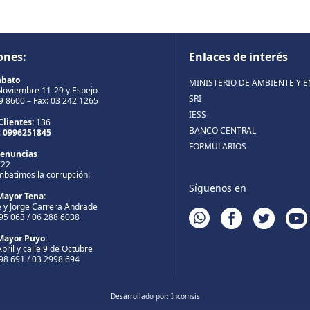
ones:
Enlaces de interés
mbato
MINISTERIO DE AMBIENTE Y 
Noviembre 11-29 y Espejo
SRI
99 8600 – Fax: 03 242 1265
IESS
Clientes:
136
BANCO CENTRAL
:
0996251845
FORMULARIOS
Denuncias
722
mbatimos la corrupción!
Síguenos en
Mayor Tena:
 y Jorge Carrera Andrade
WHATSAPP
FACEBOOK
TWITTER
YOUT
895 063 / 06 288 6038
Mayor Puyo:
bril y calle 9 de Octubre
998 691 / 03 2998 694
Desarrollado por:
Incomsis