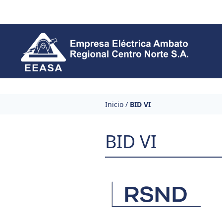
Skip to content
Inicio
/
BID VI
BID VI