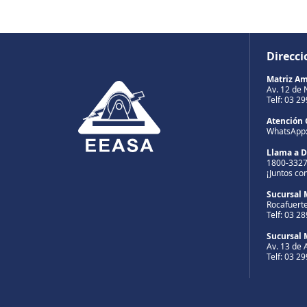
Direcci
Matriz A
Av. 12 de 
Telf: 03 2
Atención 
WhatsApp
Llama a 
1800-332
¡Juntos co
Sucursal 
Rocafuerte
Telf: 03 2
Sucursal 
Av. 13 de A
Telf: 03 2