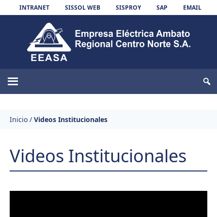
Skip to content
INTRANET
SISSOL WEB
SISPROY
SAP
EMAIL
EEASA
Inicio
/
Videos Institucionales
Videos Institucionales