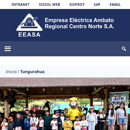
Skip to content
INTRANET
SISSOL WEB
SISPROY
SAP
EMAIL
EEASA
Inicio
/
Tungurahua