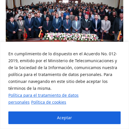
En cumplimiento de lo dispuesto en el Acuerdo No. 012-
2019, emitido por el Ministerio de Telecomunicaciones y
El evento se desarrolló el jueves 16 de abril de 2026,
de la Sociedad de la Información, comunicamos nuestra
con la participación de ciudadanos, representantes
política para el tratamiento de datos personales. Para
de entidades del Estado y autoridades locales y
continuar navegando en este sitio debe aceptar los
provinciales, quienes conocieron de primera mano
términos de la misma.
los resultados de la gestión institucional.
Política para el tratamiento de datos
Durante la audiencia pública, la EEASA expuso los
personales
Política de cookies
principales logros alcanzados en los ámbitos técnico,
administrativo y comercial, evidenciando una gestión
orientada a garantizar un servicio eléctrico eficiente y
Aceptar
de calidad en su área de concesión, que comprende
las provincias de Tungurahua, Pastaza, Napo y