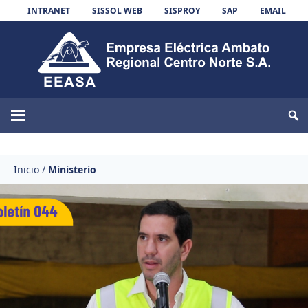
Skip to content
INTRANET
SISSOL WEB
SISPROY
SAP
EMAIL
EEASA
Inicio
/
Ministerio