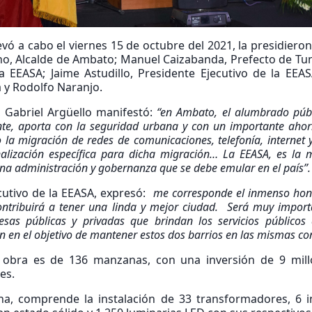
levó a cabo el viernes 15 de octubre del 2021, la presidieron
ano, Alcalde de Ambato; Manuel Caizabanda, Prefecto de Tun
a EEASA; Jaime Astudillo, Presidente Ejecutivo de la EEA
 y Rodolfo Naranjo.
d, Gabriel Argüello manifestó:
“en Ambato, e
l alumbrado púb
ente, aporta con la seguridad urbana y con un importante aho
 la migración de redes de comunicaciones, telefonía, internet 
alización específica para dicha migración… La EEASA, es la m
una administración y gobernanza que se debe emular en el país”.
ecutivo de la EEASA, expresó:
me corresponde el inmenso hono
ntribuirá a tener una linda y mejor ciudad. Será muy import
 públicas y privadas que brindan los servicios públicos dom
oren en el objetivo de mantener estos dos barrios en las mismas 
a obra es de 136 manzanas, con una inversión de 9 mill
es.
cha, comprende la instalación de 33 transformadores, 6 i