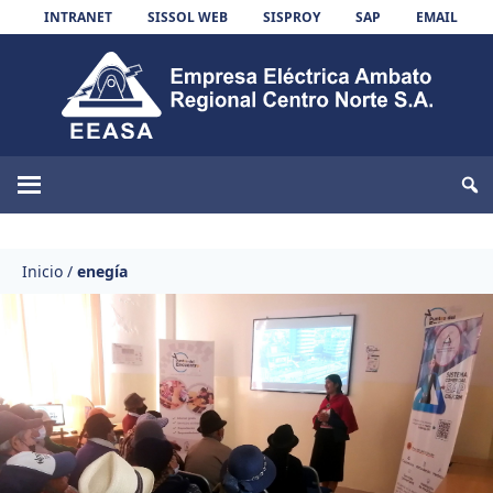
Skip to content
INTRANET
SISSOL WEB
SISPROY
SAP
EMAIL
EEASA
Inicio
/
enegía