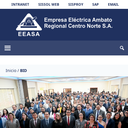
Skip to content
INTRANET
SISSOL WEB
SISPROY
SAP
EMAIL
EEASA
Inicio
/
BID