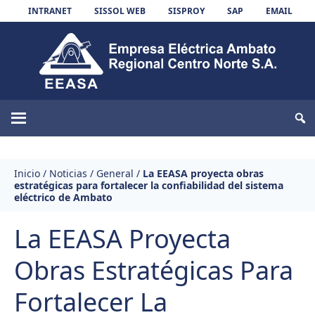
Skip to content
INTRANET
SISSOL WEB
SISPROY
SAP
EMAIL
EEASA
Inicio
/
Noticias
/
General
/
La EEASA proyecta obras
estratégicas para fortalecer la confiabilidad del sistema
eléctrico de Ambato
La EEASA Proyecta
Obras Estratégicas Para
Fortalecer La