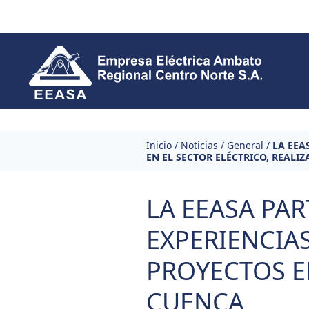
Skip to content
Inicio
/
Noticias
/
General
/
LA EEA
EN EL SECTOR ELÉCTRICO, REALI
LA EEASA PART
EXPERIENCIAS
PROYECTOS E
CUENCA