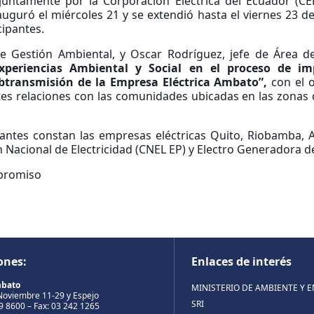
juntamente por la Corporación Eléctrica del Ecuador (CEL
auguró el miércoles 21 y se extendió hasta el viernes 23 
cipantes.
 de Gestión Ambiental, y Oscar Rodríguez, jefe de Área 
xperiencias Ambiental y Social en el proceso de i
ubtransmisión de la Empresa Eléctrica Ambato
”,
con el 
es relaciones con las comunidades ubicadas en las zonas d
cipantes constan las empresas eléctricas Quito, Riobamba,
n Nacional de Electricidad (CNEL EP) y Electro Generadora d
mpromiso
ones:
Enlaces de interés
mbato
MINISTERIO DE AMBIENTE Y 
Noviembre 11-29 y Espejo
SRI
99 8600 – Fax: 03 242 1265