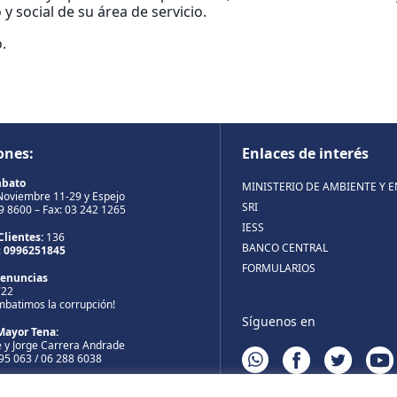
y social de su área de servicio.
.
ones:
Enlaces de interés
mbato
MINISTERIO DE AMBIENTE Y 
Noviembre 11-29 y Espejo
SRI
99 8600 – Fax: 03 242 1265
IESS
Clientes:
136
BANCO CENTRAL
:
0996251845
FORMULARIOS
Denuncias
722
mbatimos la corrupción!
Síguenos en
Mayor Tena:
 y Jorge Carrera Andrade
WHATSAPP
FACEBOOK
TWITTER
YOUT
895 063 / 06 288 6038
Mayor Puyo: