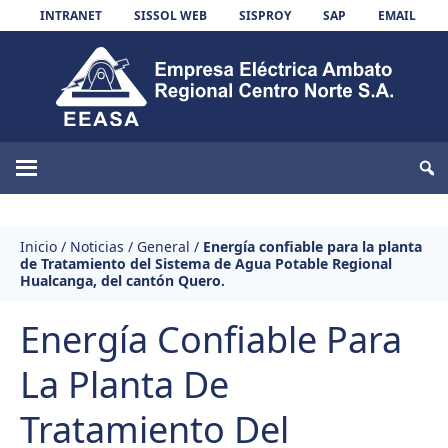
Skip to content
INTRANET
SISSOL WEB
SISPROY
SAP
EMAIL
EEASA
Inicio
/
Noticias
/
General
/
Energía confiable para la planta
de Tratamiento del Sistema de Agua Potable Regional
Hualcanga, del cantón Quero.
Energía Confiable Para
La Planta De
Tratamiento Del