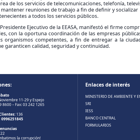
rea de los servicios de telecomunicaciones, telefonía, televi
antener reuniones de trabajo a fin de definir y socializar 
enecientes a todos los servicios públicos.
z, Presidente Ejecutivo de la EEASA, manifestó el firme com
es, con la oportuna coordinación de las empresas pública
los organismos competentes, a fin de entregar a la ciuda
ue garanticen calidad, seguridad y continuidad.
ones:
Enlaces de interés
mbato
MINISTERIO DE AMBIENTE Y 
Noviembre 11-29 y Espejo
SRI
99 8600 – Fax: 03 242 1265
IESS
Clientes:
136
BANCO CENTRAL
:
0996251845
FORMULARIOS
Denuncias
722
mbatimos la corrupción!