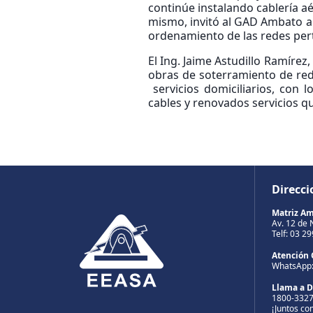
continúe instalando cablería aé
mismo, invitó al GAD Ambato a m
ordenamiento de las redes pert
El Ing. Jaime Astudillo Ramíre
obras de soterramiento de red
servicios domiciliarios, con 
cables y renovados servicios q
Direcci
Matriz A
Av. 12 de 
Telf: 03 2
Atención 
WhatsApp
Llama a 
1800-332
¡Juntos co