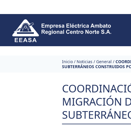
Skip to content
Inicio
/
Noticias
/
General
/
COORDI
SUBTERRÁNEOS CONSTRUIDOS PO
COORDINACIÓ
MIGRACIÓN D
SUBTERRÁNEO