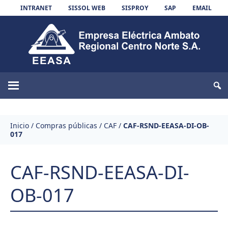
Skip to content
INTRANET
SISSOL WEB
SISPROY
SAP
EMAIL
EEASA
Inicio
/
Compras públicas
/
CAF
/
CAF-RSND-EEASA-DI-OB-
017
CAF-RSND-EEASA-DI-
OB-017