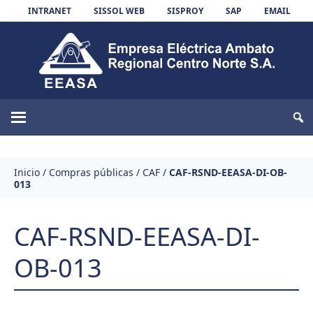
Skip to content
INTRANET
SISSOL WEB
SISPROY
SAP
EMAIL
EEASA
Inicio
/
Compras públicas
/
CAF
/
CAF-RSND-EEASA-DI-OB-
013
CAF-RSND-EEASA-DI-
OB-013