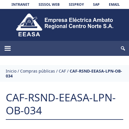
Skip to content
INTRANET
SISSOL WEB
SISPROY
SAP
EMAIL
EEASA
Inicio
/
Compras públicas
/
CAF
/
CAF-RSND-EEASA-LPN-OB-
034
CAF-RSND-EEASA-LPN-
OB-034