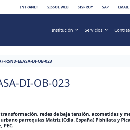
INTRANET
SISSOL WEB
SISPROY
SAP
EMAIL
Institución
Servicios
Contrat
AF-RSND-EEASA-DI-OB-023
ASA-DI-OB-023
 transformación, redes de baja tensión, acometidas y me
rbano parroquias Matriz (Cdla. España) Pishilata y Pi
, PEC.