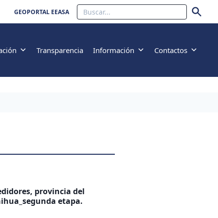
Buscar
GEOPORTAL EEASA
ación
Transparencia
Información
Contactos
didores, provincia del
caihua_segunda etapa.