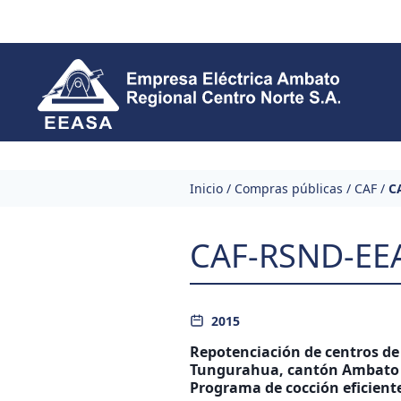
Skip to content
Inicio
/
Compras públicas
/
CAF
/
C
CAF-RSND-EE
2015
Repotenciación de centros de
Tungurahua, cantón Ambato u
Programa de cocción eficiente