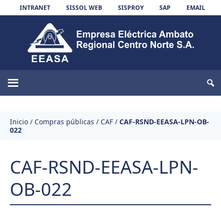
Skip to content
INTRANET
SISSOL WEB
SISPROY
SAP
EMAIL
EEASA
Inicio
/
Compras públicas
/
CAF
/
CAF-RSND-EEASA-LPN-OB-
022
CAF-RSND-EEASA-LPN-
OB-022