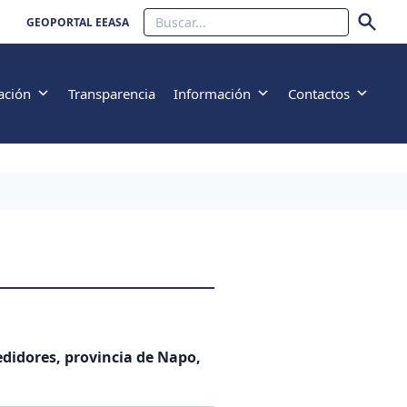
Buscar
GEOPORTAL EEASA
ación
Transparencia
Información
Contactos
didores, provincia de Napo,