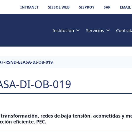
INTRANET
SISSOL WEB
SISPROY
SAP
EMAIL
Institución
Servicios
Contrat
AF-RSND-EEASA-DI-OB-019
ASA-DI-OB-019
 transformación, redes de baja tensión, acometidas y me
ción eficiente, PEC.