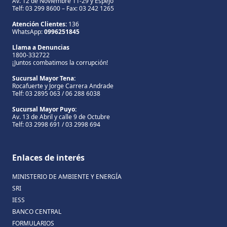
Av. 12 de Noviembre 11-29 y Espejo
Telf: 03 299 8600 – Fax: 03 242 1265
Atención Clientes:
136
WhatsApp:
0996251845
Llama a Denuncias
1800-332722
¡Juntos combatimos la corrupción!
Sucursal Mayor Tena:
Rocafuerte y Jorge Carrera Andrade
Telf: 03 2895 063 / 06 288 6038
Sucursal Mayor Puyo:
Av. 13 de Abril y calle 9 de Octubre
Telf: 03 2998 691 / 03 2998 694
Enlaces de interés
MINISTERIO DE AMBIENTE Y ENERGÍA
SRI
IESS
BANCO CENTRAL
FORMULARIOS