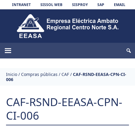
Skip to content
INTRANET
SISSOL WEB
SISPROY
SAP
EMAIL
EEASA
Inicio
/
Compras públicas
/
CAF
/
CAF-RSND-EEASA-CPN-CI-
006
CAF-RSND-EEASA-CPN-
CI-006