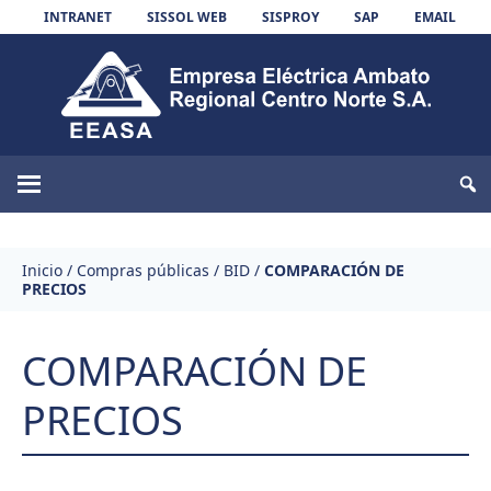
Skip to content
INTRANET
SISSOL WEB
SISPROY
SAP
EMAIL
EEASA
Inicio
/
Compras públicas
/
BID
/
COMPARACIÓN DE
PRECIOS
COMPARACIÓN DE
PRECIOS