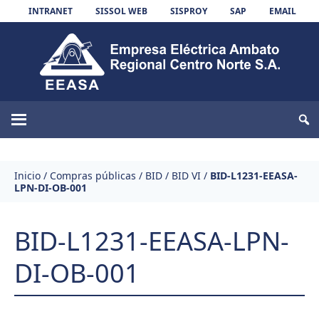
Skip to content
INTRANET
SISSOL WEB
SISPROY
SAP
EMAIL
EEASA
Inicio
/
Compras públicas
/
BID
/
BID VI
/
BID-L1231-EEASA-
LPN-DI-OB-001
BID-L1231-EEASA-LPN-
DI-OB-001