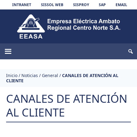
Skip to content
INTRANET
SISSOL WEB
SISPROY
SAP
EMAIL
EEASA
Inicio
/
Noticias
/
General
/
CANALES DE ATENCIÓN AL
CLIENTE
CANALES DE ATENCIÓN
AL CLIENTE